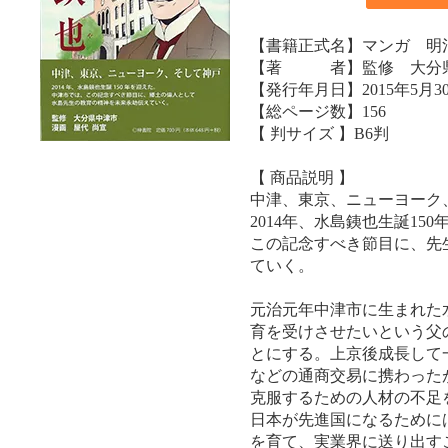
【書籍正式名】マンガ 明
【著 者】監修 大分県
【発行年月日】2015年5月3
【総ページ数】156
【 判サイズ 】B6判
【 商品説明 】
中津、東京、ニューヨーク
2014年、水島銕也生誕15
この記念すべき節目に、先
ていく。
元治元年中津市に生まれた
育を受けさせたいという父
とにする。上京後成長して
などの通商交易に携わった
克服するための人材の不足
日本が先進国になるために
を育て、実業界に送り出す