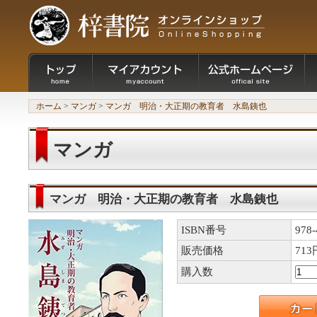
ホーム
>
マンガ
>
マンガ 明治・大正期の教育者 水島銕也
マンガ
マンガ 明治・大正期の教育者 水島銕也
ISBN番号
978-
販売価格
713
購入数