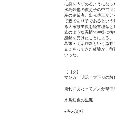
に身をうずめるようになっ
水島銕也の教え子の中で世
産の創業者、出光佐三がい
て親であり子であるという
る大家族主義を経営理念と
族のような温情で生徒に接
感銘を受けたことによる。
幕末・明治維新という激動
支えあってきた経験が、教
いった。
【目次】
マンガ 明治・大正期の教
発刊にあたって／大分県中
水島銕也の生涯
●巻末資料