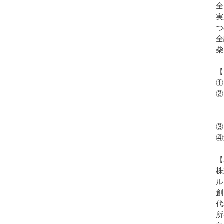
全
実
つ
全
柴
【
①
②
＊
＊
③
④
【
株
ル
創
代
所