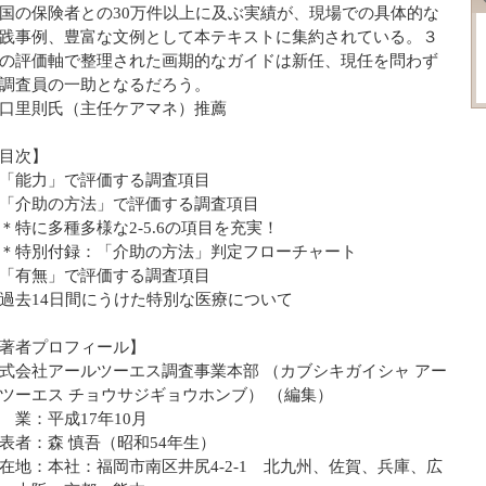
国の保険者との30万件以上に及ぶ実績が、現場での具体的な
践事例、豊富な文例として本テキストに集約されている。３
の評価軸で整理された画期的なガイドは新任、現任を問わず
調査員の一助となるだろう。
口里則氏（主任ケアマネ）推薦
目次】
「能力」で評価する調査項目
「介助の方法」で評価する調査項目
特に多種多様な2-5.6の項目を充実！
特別付録：「介助の方法」判定フローチャート
「有無」で評価する調査項目
過去14日間にうけた特別な医療について
著者プロフィール】
式会社アールツーエス調査事業本部 （カブシキガイシャ アー
ツーエス チョウサジギョウホンブ） （編集）
 業：平成17年10月
表者：森 慎吾（昭和54年生）
在地：本社：福岡市南区井尻4-2-1 北九州、佐賀、兵庫、広