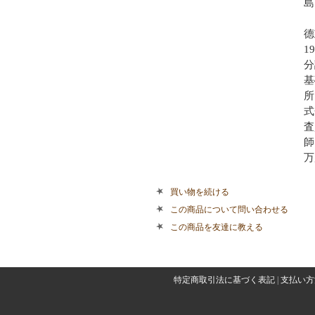
島
德
1
分
基
所
式
査
師
万
買い物を続ける
この商品について問い合わせる
この商品を友達に教える
特定商取引法に基づく表記
|
支払い方