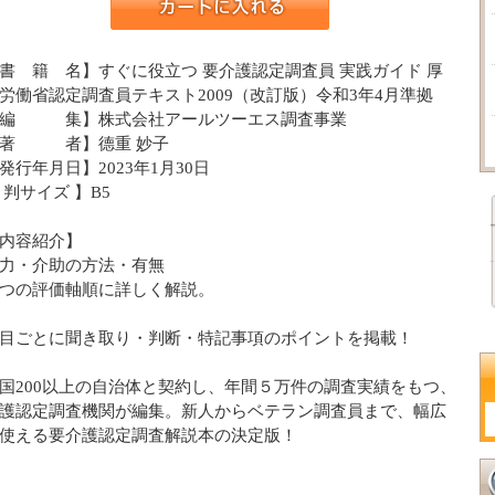
書 籍 名】すぐに役立つ 要介護認定調査員 実践ガイド 厚
労働省認定調査員テキスト2009（改訂版）令和3年4月準拠
【編 集】株式会社アールツーエス調査事業
【著 者】德重 妙子
発行年月日】2023年1月30日
 判サイズ 】B5
内容紹介】
力・介助の方法・有無
つの評価軸順に詳しく解説。
目ごとに聞き取り・判断・特記事項のポイントを掲載！
国200以上の自治体と契約し、年間５万件の調査実績をもつ、
護認定調査機関が編集。新人からベテラン調査員まで、幅広
使える要介護認定調査解説本の決定版！