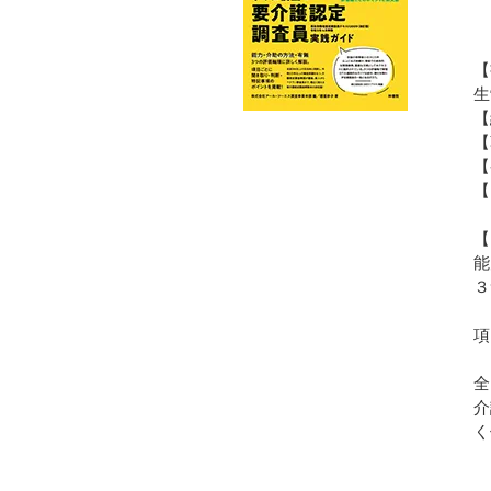
【
生
【
【
【
能
３
項
全
介
く