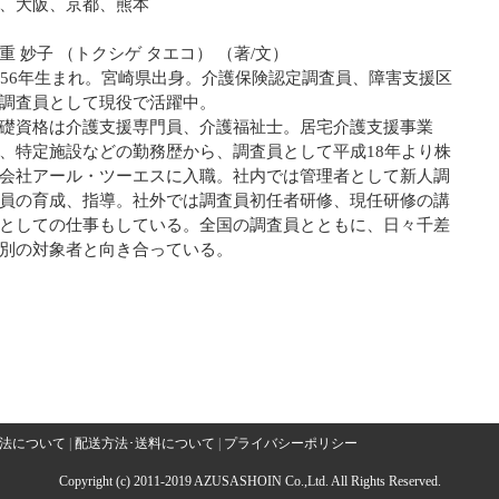
、大阪、京都、熊本
重 妙子 （トクシゲ タエコ） （著/文）
956年生まれ。宮崎県出身。介護保険認定調査員、障害支援区
調査員として現役で活躍中。
礎資格は介護支援専門員、介護福祉士。居宅介護支援事業
、特定施設などの勤務歴から、調査員として平成18年より株
会社アール・ツーエスに入職。社内では管理者として新人調
員の育成、指導。社外では調査員初任者研修、現任研修の講
としての仕事もしている。全国の調査員とともに、日々千差
別の対象者と向き合っている。
法について
|
配送方法･送料について
|
プライバシーポリシー
Copyright (c) 2011-2019 AZUSASHOIN Co.,Ltd. All Rights Reserved.