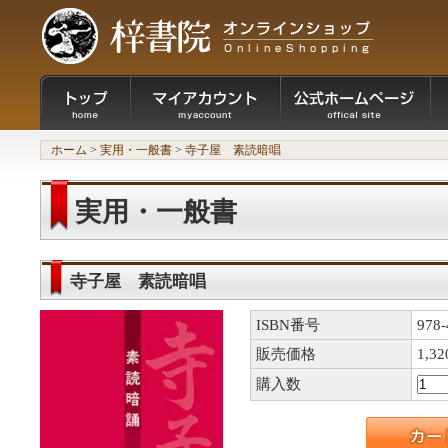
ホーム
>
実用・一般書
>
寺子屋 素読暗唱
実用・一般書
寺子屋 素読暗唱
ISBN番号
978-
販売価格
1,3
購入数