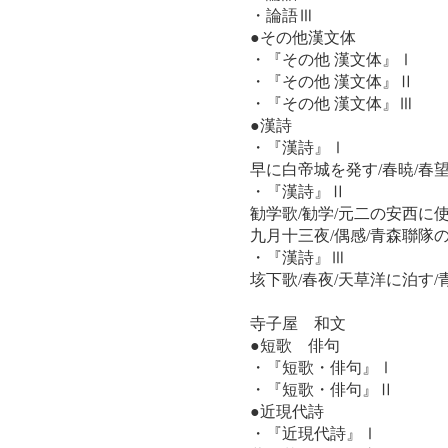
・論語Ⅲ
●その他漢文体
・『その他 漢文体』Ⅰ
・『その他 漢文体』Ⅱ
・『その他 漢文体』Ⅲ
●漢詩
・『漢詩』Ⅰ
早に白帝城を発す/春暁/春望
・『漢詩』Ⅱ
勧学歌/勧学/元二の安西に使
九月十三夜/偶感/青森聯隊
・『漢詩』Ⅲ
垓下歌/春夜/天草洋に泊す/
寺子屋 和文
●短歌 俳句
・『短歌・俳句』Ⅰ
・『短歌・俳句』Ⅱ
●近現代詩
・『近現代詩』Ⅰ