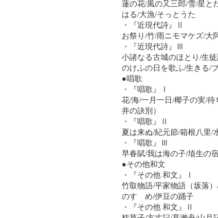
蓮の花/風の又三郎/雪/星と
はる/大漁/そっとうた
・『近現代詩』Ⅱ
お祭り/竹/雨ニモマケズ/大
・『近現代詩』Ⅲ
小諸なる古城のほとり/生徒
のけふの日を歌ふ/生きる/
●唱歌
・『唱歌』Ⅰ
花/海/一月一日/椰子の実/
井の訣別）
・『唱歌』Ⅱ
夏は来ぬ/紀元節/箱根八里
・『唱歌』Ⅲ
早春賦/我は海の子/埴生の宿
●その他和文
・『その他 和文』Ⅰ
竹取物語/平家物語（坂落）
のすゝめ/伊豆の踊子
・『その他 和文』Ⅱ
枕草子/方丈記/髙瀨舟/山月