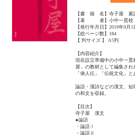
【書 籍 名】寺子屋 素
【著 者】小中一貫校「
【発行年月日】2019年9月1
【総ページ数】184
【 判サイズ 】 A5判
【内容紹介】
現在設立準備中の小中一貫
屋」の教材として編集され
「偉人伝」「伝統文化」と
論語・漢詩などの漢文、短
の和文を収録。
【目次】
寺子屋 漢文
●論語
・論語Ⅰ
・論語Ⅱ