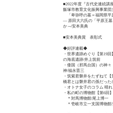
■2022年度『古代史連続
飯塚市教育文化振興事業団
「卑弥呼の墓＝福岡県平
― 原田大六氏の「平原王
か ─/安本美典
■安本美典賞 表彰式
◆好評連載◆
・世界遺跡めぐり【第19
の海底遺跡/井上筑前
・倭国（邪馬台国）の神々
神/福永晋三
・筑紫君磐井をたずねて【
橋君とは磐井君の孫だった
・オトナ女子のコラム 晴れ
・私の町の博物館【第6回
＊対馬博物館/尾上博一
＊壱岐市立一支国博物館/