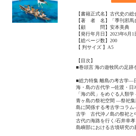
【書籍正式名】古代史の総合
【著 者 名】「季刊邪馬
【顧 問】安本美典
【発行年月日】2023年6月1
【総ページ数】200
【 判サイズ 】A5
【目次】
■巻頭言 海の遊牧民の足跡
■総力特集 離島の考古学―
海・島の古代学 ─佐渡・日
「海の民」をめぐる人類学 
青ヶ島の祭祀空間 ―祭祀集
島に関係する考古学コラム
古学 古代沖ノ島の祭祀と
古代の海路を行く/石井幸孝
島嶼部における古墳研究の