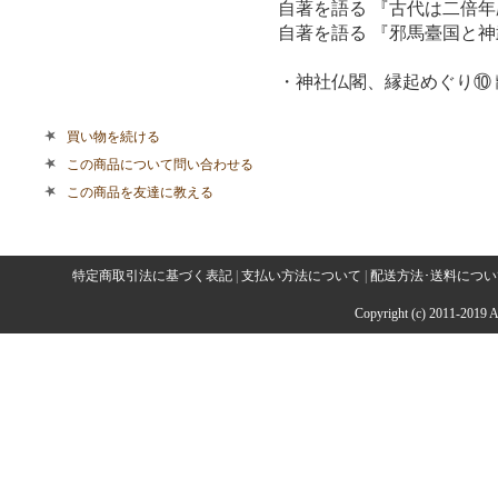
自著を語る 『古代は二倍年
自著を語る 『邪馬臺国と神
・神社仏閣、縁起めぐり⑩ 
買い物を続ける
この商品について問い合わせる
この商品を友達に教える
特定商取引法に基づく表記
|
支払い方法について
|
配送方法･送料につい
Copyright (c) 2011-2019 