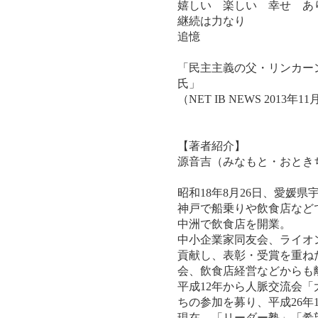
嬉しい 楽しい 幸せ あ
継続は力なり
追憶
「民主主義の父・リンカー
氏」
（NET IB NEWS 2013年
【著者紹介】
源音吉（みなもと・おとき
昭和18年8月26日、愛媛
神戸で船乗りや飲食店など
中洲で飲食店を開業。
中小企業家同友会、ライオ
貢献し、表彰・受賞を重ね
会、飲食店経営などからも
平成12年から人脈交流会
ちの参加を募り、平成26年
現在、「リーダー塾」「希