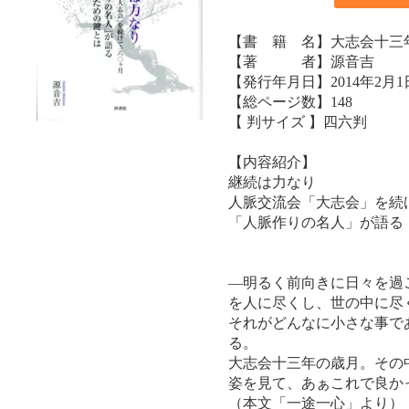
【書 籍 名】大志会十三
【著 者】源音吉
【発行年月日】2014年2月1
【総ページ数】148
【 判サイズ 】四六判
【内容紹介】
継続は力なり
人脈交流会「大志会」を続
「人脈作りの名人」が語る
―明るく前向きに日々を過
を人に尽くし、世の中に尽
それがどんなに小さな事で
る。
大志会十三年の歳月。その
姿を見て、あぁこれで良か
（本文「一途一心」より）