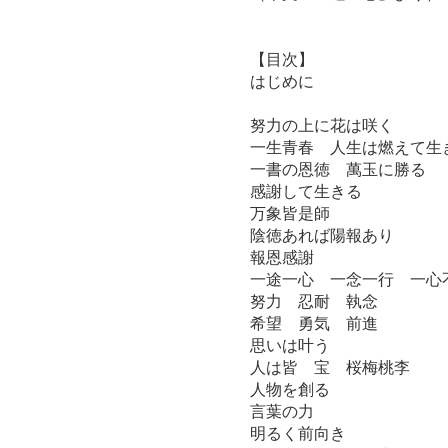
【目次】
はじめに
努力の上に花は咲く
一生青春 人生は燃えて生
一書の恩徳 萬玉に勝る
感謝して生きる
万象皆是師
陰徳あれば陽報あり
報恩感謝
一途一心 一念一行 一心
努力 忍耐 執念
希望 勇気 前進
思いは叶う
人は皆 宝 桜梅桃李
人物を創る
言葉の力
明るく前向き