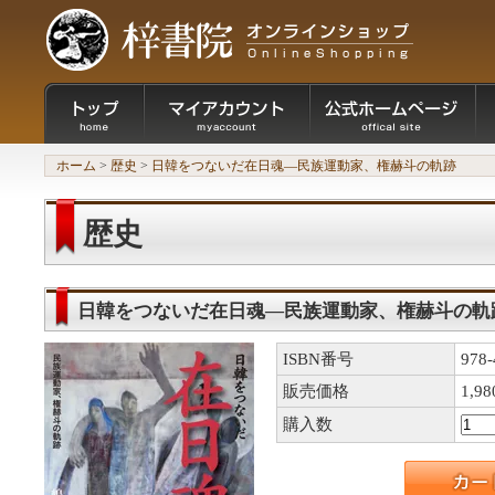
ホーム
>
歴史
>
日韓をつないだ在日魂―民族運動家、権赫斗の軌跡
歴史
日韓をつないだ在日魂―民族運動家、権赫斗の軌
ISBN番号
978-
販売価格
1,9
購入数