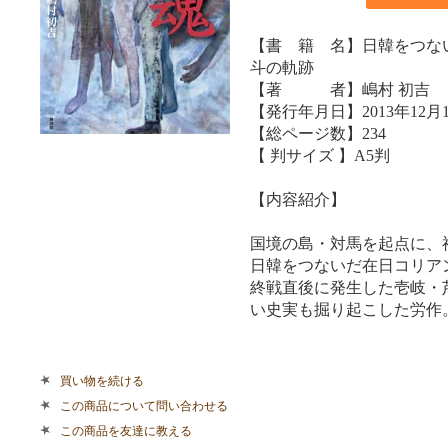
【書 籍 名】日韓をつな
斗の軌跡
【著 者】嶋村 初吉
【発行年月日】2013年12月
【総ページ数】234
【 判サイズ 】A5判
【内容紹介】
国境の島・対馬を起点に、
日韓をつないだ在日コリア
終戦直後に発生した壱岐・
い史実も掘り起こした労作
買い物を続ける
この商品について問い合わせる
この商品を友達に教える