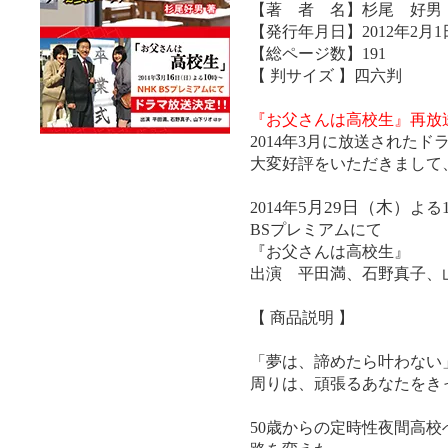
【著 者 名】杉尾 好男
【発行年月日】2012年2月1
【総ページ数】191
【 判サイズ 】四六判
『お父さんは高校生』再放
2014年3月に放送された
大変好評をいただきまして
5月29日（木）
2014年
よる
BSプレミアムにて
『お父さんは高校生』
出演 平田満、石野真子、
【 商品説明 】
「夢は、諦めたら叶わない
周りは、頑張るあなたをき
50歳からの定時性夜間高校