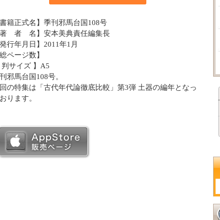
書籍正式名】季刊邪馬台国108号
著 者 名】安本美典責任編集長
発行年月日】2011年1月
総ページ数】
 判サイズ 】A5
刊邪馬台国108号。
回の特集は「古代年代論徹底比較」第3弾 土器の編年となっ
おります。