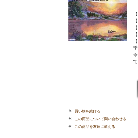
【
【
【
【
【
季
今
て
買い物を続ける
この商品について問い合わせる
この商品を友達に教える