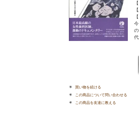
【
【
【
今
の
代
買い物を続ける
この商品について問い合わせる
この商品を友達に教える