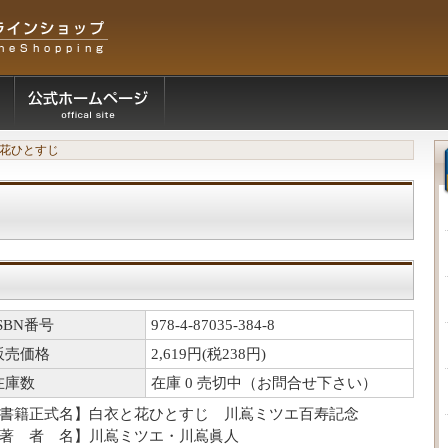
花ひとすじ
イ
ISBN番号
978-4-87035-384-8
販売価格
2,619円(税238円)
在庫数
在庫 0 売切中（お問合せ下さい）
書籍正式名】白衣と花ひとすじ 川嶌ミツエ百寿記念
著 者 名】川嶌ミツエ・川嶌眞人