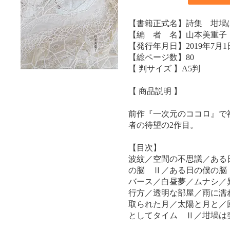
【書籍正式名】詩集 坩堝
【編 者 名】山本美重子
【発行年月日】2019年7月1
【総ページ数】80
【 判サイズ 】A5判
【 商品説明 】
前作『一次元のココロ』で
者の待望の2作目。
【目次】
波紋／空間の不思議／ある
の脳 Ⅱ／ある日の僕の脳
バース／白昼夢／ムナシ／
行方／透明な部屋／雨に濡
取られた月／太陽と月と／
としてタイム Ⅱ／坩堝は